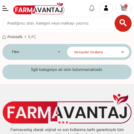
0
Anasayfa
İLAÇ
Filtre
İlgili kategoriye ait ürün bulunmamaktadır.
W
h
t
s
a
p
p
D
e
s
e
H
a
t
t
Farmavantaj olarak orijinal ve son kullanma tarihi garantisiyle tüm