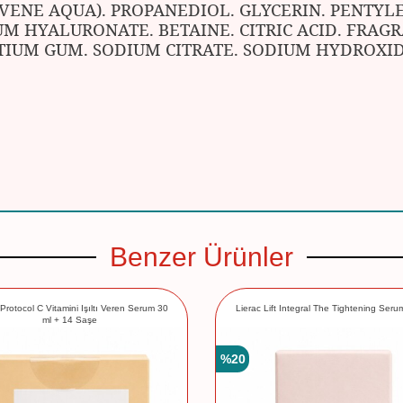
ENE AQUA). PROPANEDIOL. GLYCERIN. PENTYLEN
M HYALURONATE. BETAINE. CITRIC ACID. FRAGR
TIUM GUM. SODIUM CITRATE. SODIUM HYDROXID
Benzer Ürünler
 Protocol C Vitamini Işıltı Veren Serum 30
Lierac Lift Integral The Tightening Seru
ml + 14 Saşe
%
20