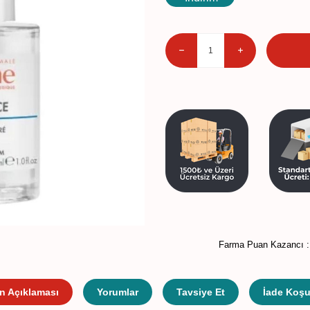
Farma Puan Kazancı 
n Açıklaması
Yorumlar
Tavsiye Et
İade Koşul