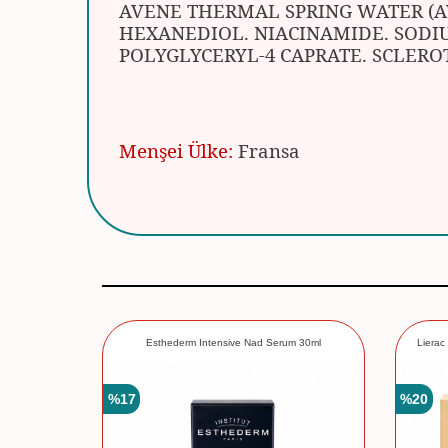
AVENE THERMAL SPRING WATER (AV
HEXANEDIOL. NIACINAMIDE. SODIU
POLYGLYCERYL-4 CAPRATE. SCLERO
Menşei Ülke:
Fransa
e Advanced
Esthederm Intensive Nad Serum 30ml
Lierac
%
17
%
20