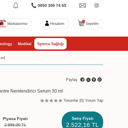
0850 308 74 65
0
Markalarımız
Hesabım
Sepetim
nology
Medikal
Sporcu Sağlığı
 ml
Paylaş
ntre Nemlendirici Serum 30 ml
Yorumlar (0)
Yorum Yap
Satış Fiyatı
Piyasa Fiyatı
2.522,16
TL
2.999,00
TL