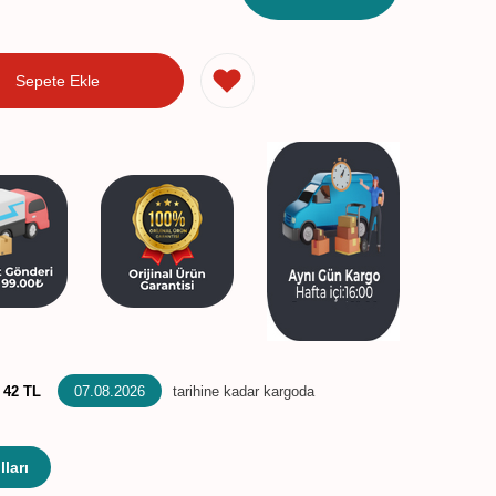
Sepete Ekle
:
42 TL
07.08.2026
tarihine kadar kargoda
ları