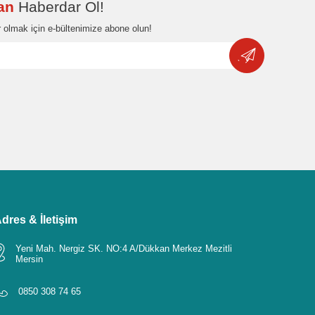
dan
Haberdar Ol!
 olmak için e-bültenimize abone olun!
dres & İletişim
Yeni Mah. Nergiz SK. NO:4 A/Dükkan Merkez Mezitli
Mersin
0850 308 74 65