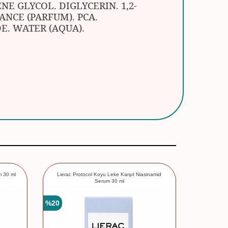
E GLYCOL. DIGLYCERIN. 1,2-
ANCE (PARFUM). PCA.
E. WATER (AQUA).
m 30 ml
Lierac Protocol Koyu Leke Karşıt Niasinamid
Lierac Prem
Serum 30 ml
%
20
%
20