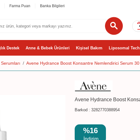
Farma Puan
Banka Bilgileri
lık Destek
Anne & Bebek Ürünleri
Kişisel Bakım
Liposomal Tech
 Serumları
Avene Hydrance Boost Konsantre Nemlendirici Serum 30
Avene Hydrance Boost Konsa
Barkod :
3282770388954
%16
İndirim