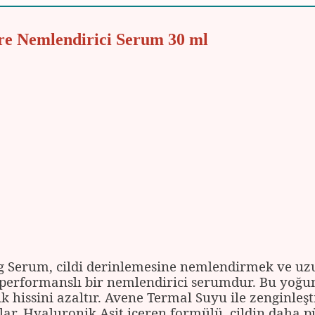
re Nemlendirici Serum 30 ml
 Serum, cildi derinlemesine nemlendirmek ve uzu
 performanslı bir nemlendirici serumdur. Bu yoğu
ik hissini azaltır. Avene Termal Suyu ile zenginleştir
ar. Hyaluronik Asit içeren formülü, cildin daha p