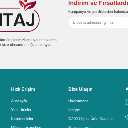
İndirim ve Fırsatlar
Kampanya ve yeniliklerden haberdar
e tüm ürünlerimizi en uygun saklama
de size ulaşımını sağlamaktayız
Hızlı Erişim
Bize Ulaşın
A
Anasayfa
Hakkımızda
Yeni Ürünler
İletişim
İndirimdekiler
%100 Orjinal Ürün Garantisi
Müşteri Hizmetleri
Markalarımız