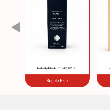
4
TL
6.319,00
TL
5.245,02
TL
Sepete Ekle