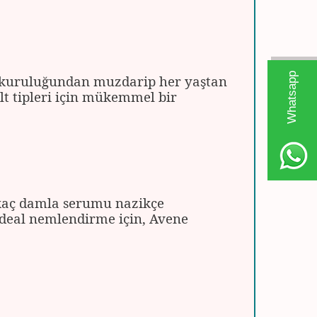
W
h
t
s
a
p
p
D
e
s
e
H
a
t
t
t kuruluğundan muzdarip her yaştan
ilt tipleri için mükemmel bir
rkaç damla serumu nazikçe
İdeal nemlendirme için, Avene