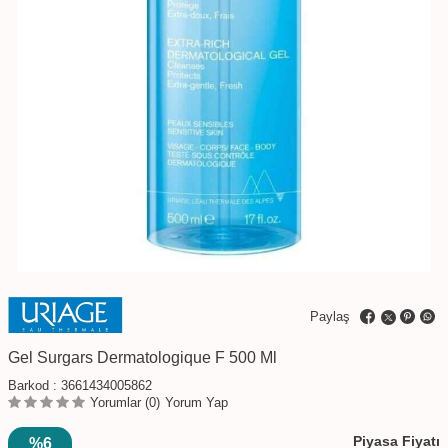
Paylaş
Gel Surgars Dermatologique F 500 Ml
Barkod :
3661434005862
Yorumlar (0)
Yorum Yap
Piyasa Fiyatı
%6