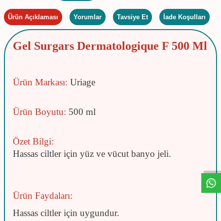
Ürün Açıklaması
Yorumlar
Tavsiye Et
İade Koşulları
Gel Surgars Dermatologique F 500 Ml
Ürün Markası:
Uriage
Ürün Boyutu:
500 ml
Özet Bilgi:
W
h
t
s
a
p
p
D
e
s
e
H
a
t
t
Hassas ciltler için yüz ve vücut banyo jeli.
Ürün Faydaları:
Hassas ciltler için uygundur.