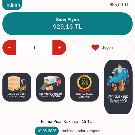
985,00
TL
İndirim
Satış Fiyatı
929,16
TL
Beğen
Farma Puan Kazancı :
15 TL
10.08.2026
tarihine kadar kargoda