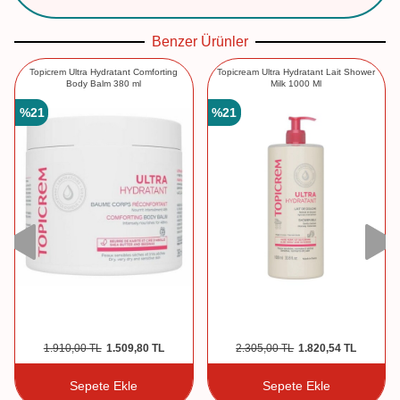
Benzer Ürünler
Topicrem Ultra Hydratant Comforting
Topicream Ultra Hydratant Lait Shower
Body Balm 380 ml
Milk 1000 Ml
%
21
%
21
1.910,00
TL
1.509,80
TL
2.305,00
TL
1.820,54
TL
Sepete Ekle
Sepete Ekle