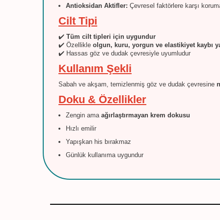
Antioksidan Aktifler:
Çevresel faktörlere karşı korum
Cilt Tipi
✔️
Tüm cilt tipleri için uygundur
✔️ Özellikle
olgun, kuru, yorgun ve elastikiyet kaybı y
✔️ Hassas göz ve dudak çevresiyle uyumludur
Kullanım Şekli
Sabah ve akşam, temizlenmiş göz ve dudak çevresine
n
Doku & Özellikler
Zengin ama
ağırlaştırmayan krem dokusu
Hızlı emilir
Yapışkan his bırakmaz
Günlük kullanıma uygundur