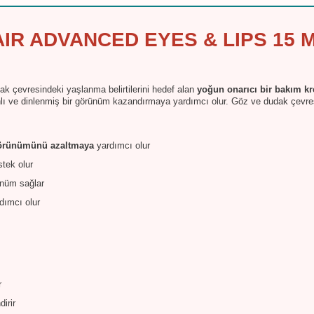
IR ADVANCED EYES & LIPS 15 
k çevresindeki yaşlanma belirtilerini hedef alan
yoğun onarıcı bir bakım kr
nlı ve dinlenmiş bir görünüm kazandırmaya yardımcı olur. Göz ve dudak çevres
k görünümünü azaltmaya
yardımcı olur
tek olur
ünüm sağlar
dımcı olur
r
dirir