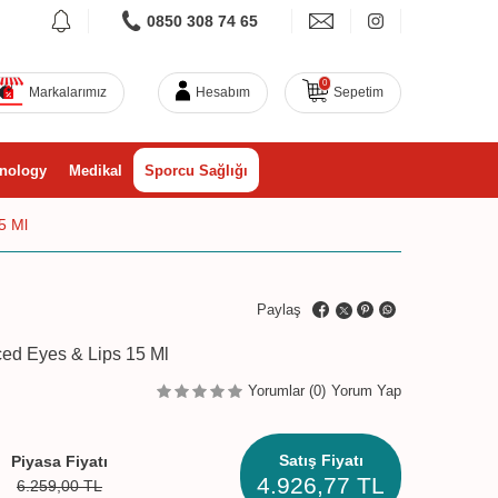
0850 308 74 65
0
Markalarımız
Hesabım
Sepetim
nology
Medikal
Sporcu Sağlığı
5 Ml
Paylaş
ced Eyes & Lips 15 Ml
Yorumlar (0)
Yorum Yap
Satış Fiyatı
Piyasa Fiyatı
4.926,77
TL
6.259,00
TL