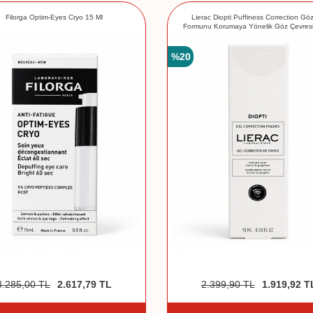
Filorga Optim-Eyes Cryo 15 Ml
Lierac Diopti Puffiness Correction Göz
Formunu Korumaya Yönelik Göz Çevresi
15 ml
%
20
3.285,00
TL
2.617,79
TL
2.399,90
TL
1.919,92
T