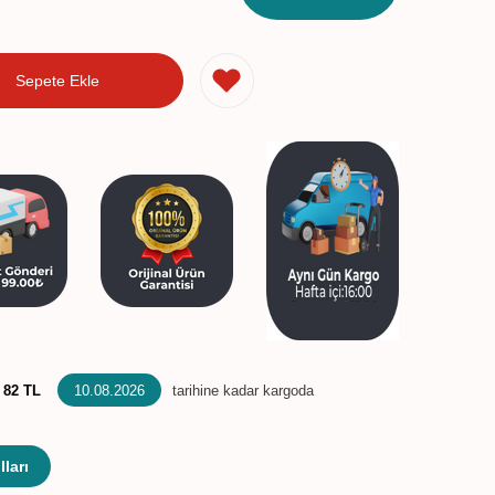
Sepete Ekle
:
82 TL
10.08.2026
tarihine kadar kargoda
ları