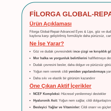
FİLORGA GLOBAL-REPA
Ürün Açıklaması
Filorga Global-Repair Advanced Eyes & Lips, göz ve duda
kaybına karşı geliştirilmiş formülüyle daha pürüzsüz, ca
Ne İşe Yarar?
Göz ve dudak çevresindeki
ince çizgi ve kırışıklı
Mor halka ve yorgunluk belirtilerini
hafifletmeye des
Dudak çevresini besler, daha dolgun ve pürüzsüz gör
Yoğun nem vererek cildi
yeniden yapılandırmaya
yar
Daha sıkı ve elastik bir görünüm kazandırır
Öne Çıkan Aktif İçerikler
NCEF Kompleksi:
Hücresel yenilenmeyi destekler
Hyaluronik Asit:
Yoğun nem sağlar, cildi dolgunlaştırı
Besleyici Yağlar ve Vitaminler:
Cildi onarır ve güçlen