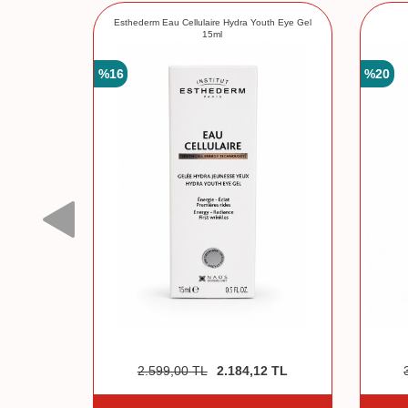
luid 15 ml
Esthederm Eau Cellulaire Hydra Youth Eye Gel
15ml
%
16
%
20
2.599,00
TL
2.184,12
TL