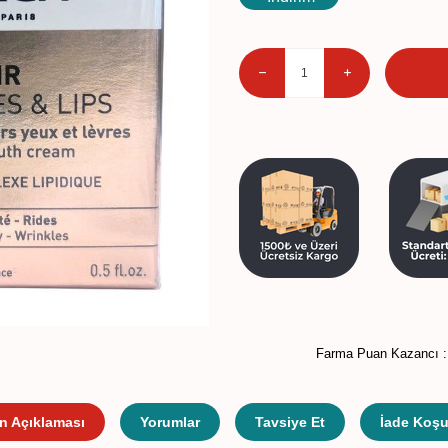
Farma Puan Kazancı 
n Açıklaması
Yorumlar
Tavsiye Et
İade Koşul