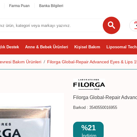
Farma Puan
Banka Bilgileri
lık Destek
Anne & Bebek Ürünleri
Kişisel Bakım
Liposomal Tech
vresi Bakım Ürünleri
Filorga Global-Repair Advanced Eyes & Lips 1
Filorga Global-Repair Advan
Barkod :
3540550016955
%21
İndirim