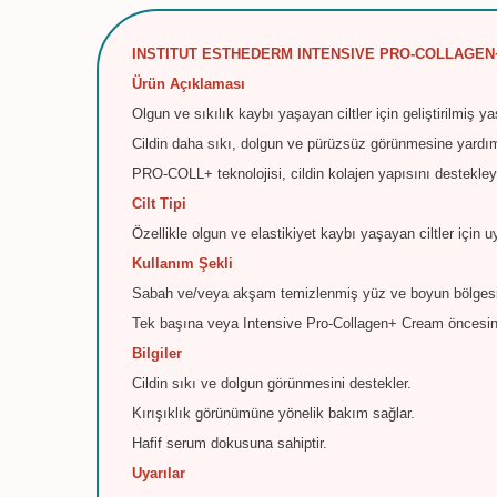
INSTITUT ESTHEDERM INTENSIVE PRO-COLLAGEN
Ürün Açıklaması
Olgun ve sıkılık kaybı yaşayan ciltler için geliştirilmiş 
Cildin daha sıkı, dolgun ve pürüzsüz görünmesine yardımc
PRO-COLL+ teknolojisi, cildin kolajen yapısını destekley
Cilt Tipi
Özellikle olgun ve elastikiyet kaybı yaşayan ciltler için 
Kullanım Şekli
Sabah ve/veya akşam temizlenmiş yüz ve boyun bölgesi
Tek başına veya Intensive Pro-Collagen+ Cream öncesinde
Bilgiler
Cildin sıkı ve dolgun görünmesini destekler.
Kırışıklık görünümüne yönelik bakım sağlar.
Hafif serum dokusuna sahiptir.
Uyarılar