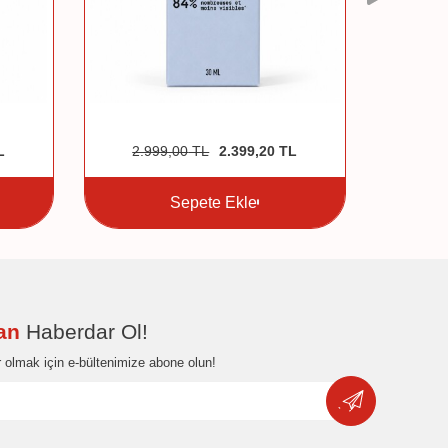
L
2.999,00
TL
2.399,20
TL
6.5
Sepete Ekle
dan
Haberdar Ol!
 olmak için e-bültenimize abone olun!