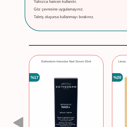
Yalnızca haricen kullanılır.
Göz çevresine uygulamayınız.
Tahriş oluşursa kullanmayı bırakınız.
e Advanced
Esthederm Intensive Nad Serum 30ml
Lierac
%
17
%
20