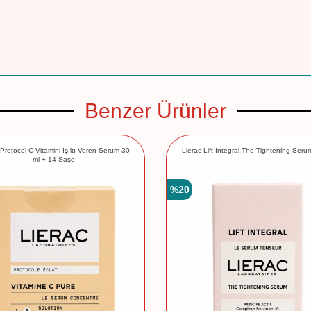
Benzer Ürünler
 Protocol C Vitamini Işıltı Veren Serum 30
Lierac Lift Integral The Tightening Seru
ml + 14 Saşe
%
20