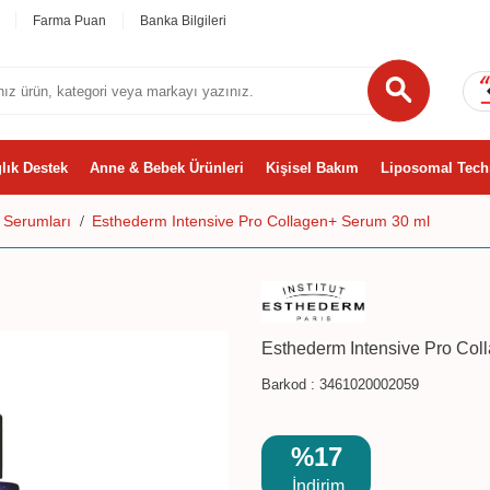
Farma Puan
Banka Bilgileri
lık Destek
Anne & Bebek Ürünleri
Kişisel Bakım
Liposomal Tech
 Serumları
Esthederm Intensive Pro Collagen+ Serum 30 ml
Esthederm Intensive Pro Col
Barkod :
3461020002059
%17
İndirim