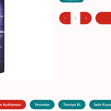
n Açıklaması
Yorumlar
Tavsiye Et
İade Koşul