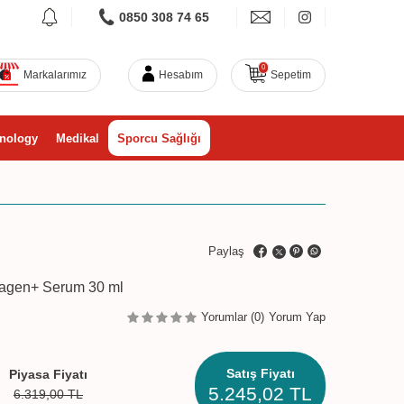
0850 308 74 65
0
Markalarımız
Hesabım
Sepetim
nology
Medikal
Sporcu Sağlığı
Paylaş
lagen+ Serum 30 ml
Yorumlar (0)
Yorum Yap
Satış Fiyatı
Piyasa Fiyatı
5.245,02
TL
6.319,00
TL