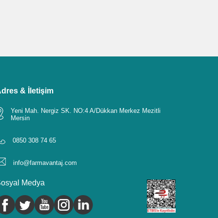
dres & İletişim
Yeni Mah. Nergiz SK. NO:4 A/Dükkan Merkez Mezitli
Mersin
0850 308 74 65
info@farmavantaj.com
osyal Medya