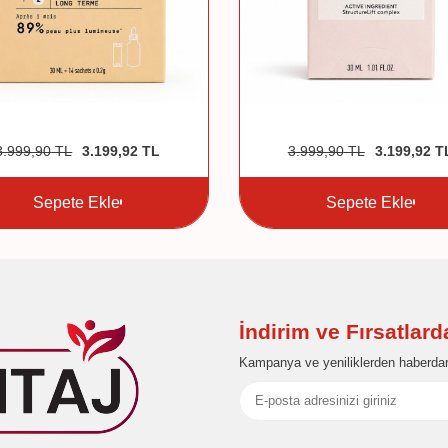
3.999,90
TL
3.199,92
TL
3.999,90
TL
3.199,92
T
Sepete Ekle
Sepete Ekle
İndirim ve Fırsatlar
Kampanya ve yeniliklerden haberdar