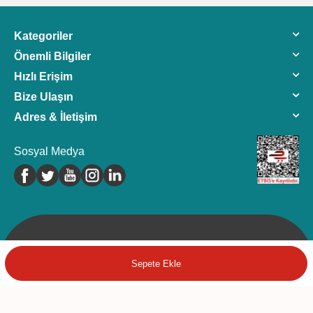
Kategoriler
Önemli Bilgiler
Hızlı Erişim
Bize Ulaşın
Adres & İletişim
Sosyal Medya
Sepete Ekle
Sepete Ekle