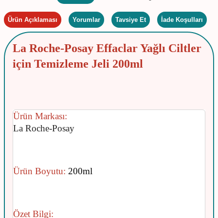
Ürün Açıklaması
Yorumlar
Tavsiye Et
İade Koşulları
La Roche-Posay Effaclar Yağlı Ciltler
için Temizleme Jeli 200ml
Ürün Markası:
La Roche-Posay
Ürün Boyutu:
200ml
Özet Bilgi: