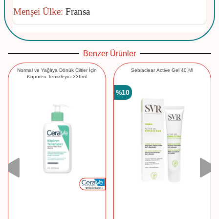
Menşei Ülke:
Fransa
Benzer Ürünler
Normal ve Yağlıya Dönük Ciltler İçin
Sebiaclear Active Gel 40 Ml
Köpüren Temizleyici 236ml
%
10