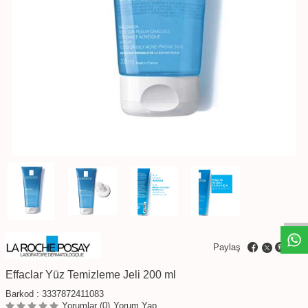
W
h
t
s
a
p
p
D
e
s
e
H
a
t
t
Paylaş
Effaclar Yüz Temizleme Jeli 200 ml
Barkod :
3337872411083
Yorumlar (0)
Yorum Yap