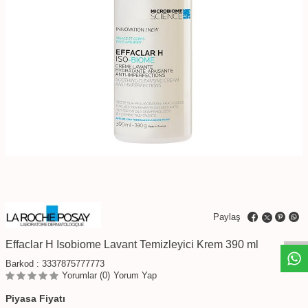
W
h
t
s
a
p
p
D
e
s
e
H
a
t
t
Paylaş
Effaclar H Isobiome Lavant Temizleyici Krem 390 ml
Barkod :
3337875777773
Yorumlar (0)
Yorum Yap
Piyasa Fiyatı