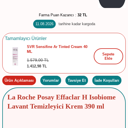
Farma Puan Kazancı :
32 TL
11.08.2026
tarihine kadar kargoda
Tamamlayıcı Ürünler
SVR Sensifine Ar Tinted Cream 40
ML
Sepete
Ekle
1.579,00
TL
1.412,98
TL
Ürün Açıklaması
Yorumlar
Tavsiye Et
İade Koşulları
La Roche Posay Effaclar H Isobiome
Lavant Temizleyici Krem 390 ml