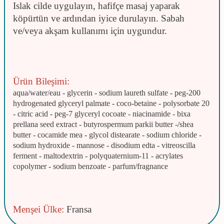
Islak cilde uygulayın, hafifçe masaj yaparak
köpürtün ve ardından iyice durulayın. Sabah
ve/veya akşam kullanımı için uygundur.
Ürün Bileşimi:
aqua/water/eau - glycerin - sodium laureth sulfate - peg-200
hydrogenated glyceryl palmate - coco-betaine - polysorbate 20
- citric acid - peg-7 glyceryl cocoate - niacinamide - bixa
prellana seed extract - butyrospermum parkii butter -/shea
butter - cocamide mea - glycol distearate - sodium chloride -
sodium hydroxide - mannose - disodium edta - vitreoscilla
ferment - maltodextrin - polyquaternium-11 - acrylates
copolymer - sodium benzoate - parfum/fragnance
Menşei Ülke:
Fransa