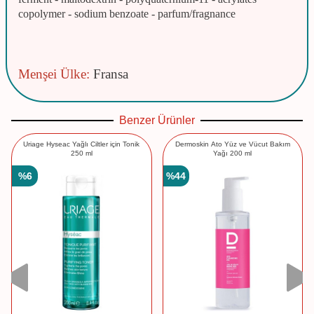
copolymer - sodium benzoate - parfum/fragnance
Menşei Ülke:
Fransa
Benzer Ürünler
Uriage Hyseac Yağlı Ciltler için Tonik
Dermoskin Ato Yüz ve Vücut Bakım
250 ml
Yağı 200 ml
%
6
%
44