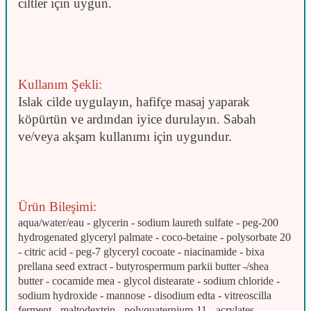
ciltler için uygun.
Kullanım Şekli:
Islak cilde uygulayın, hafifçe masaj yaparak
köpürtün ve ardından iyice durulayın. Sabah
ve/veya akşam kullanımı için uygundur.
Ürün Bileşimi:
aqua/water/eau - glycerin - sodium laureth sulfate - peg-200
hydrogenated glyceryl palmate - coco-betaine - polysorbate 20
- citric acid - peg-7 glyceryl cocoate - niacinamide - bixa
prellana seed extract - butyrospermum parkii butter -/shea
butter - cocamide mea - glycol distearate - sodium chloride -
sodium hydroxide - mannose - disodium edta - vitreoscilla
ferment - maltodextrin - polyquaternium-11 - acrylates