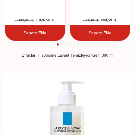
1.089,00
TL
1.026,50
TL
799,00
TL
448,59
TL
Sepete Ekle
Sepete Ekle
Effaclar H Isobiome Lavant Temizleyici Krem 390 ml