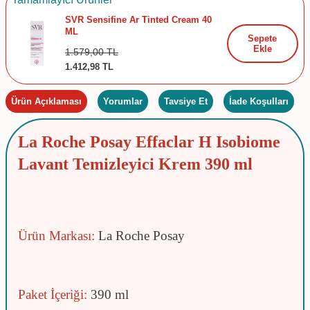
SVR Sensifine Ar Tinted Cream 40
ML
Sepete
Ekle
1.579,00
TL
1.412,98
TL
Ürün Açıklaması
Yorumlar
Tavsiye Et
İade Koşulları
La Roche Posay Effaclar H Isobiome
Lavant Temizleyici Krem 390 ml
Ürün Markası:
La Roche Posay
Paket İçeriği:
390 ml