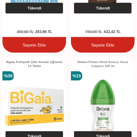
Tükendi
Tükendi
350,00
TL
283,96
TL
750,00
TL
432,42
TL
Sepete Ekle
Sepete Ekle
Bigaia Probiyotik Çilek Aromalı Çiğneme
Defans Protect Sinek Kovucu Vücut
10 Tablet
Losyonu 100 ml
%
39
%
15
Tükendi
Tükendi