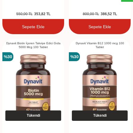
550,00
TL
353,82
TL
800,00
TL
386,52
TL
Sepete Ekle
Sepete Ekle
Dynavit Biotin İçeren Takviye Edici Gıda
Dynavit Vitamin B12 1000 mcg 100
5000 Mcg 100 Tablet
Tablet
%
30
%
30
Tükendi
Tükendi