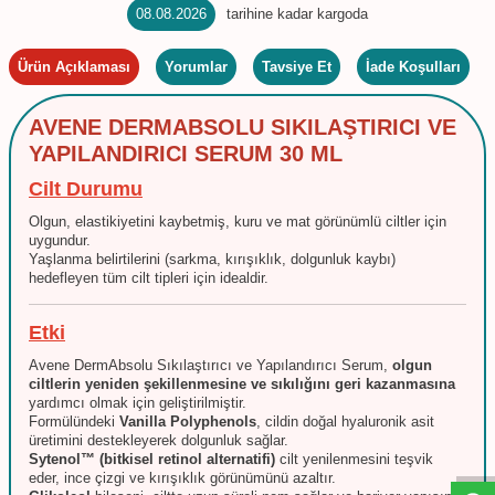
08.08.2026
tarihine kadar kargoda
Ürün Açıklaması
Yorumlar
Tavsiye Et
İade Koşulları
AVENE DERMABSOLU SIKILAŞTIRICI VE
YAPILANDIRICI SERUM 30 ML
Cilt Durumu
Olgun, elastikiyetini kaybetmiş, kuru ve mat görünümlü ciltler için
uygundur.
Yaşlanma belirtilerini (sarkma, kırışıklık, dolgunluk kaybı)
hedefleyen tüm cilt tipleri için idealdir.
Etki
Avene DermAbsolu Sıkılaştırıcı ve Yapılandırıcı Serum,
olgun
ciltlerin yeniden şekillenmesine ve sıkılığını geri kazanmasına
yardımcı olmak için geliştirilmiştir.
W
h
t
s
a
p
p
D
e
s
e
H
a
t
t
Formülündeki
Vanilla Polyphenols
, cildin doğal hyaluronik asit
üretimini destekleyerek dolgunluk sağlar.
Sytenol™ (bitkisel retinol alternatifi)
cilt yenilenmesini teşvik
eder, ince çizgi ve kırışıklık görünümünü azaltır.