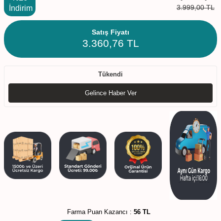
3.999,00
TL
İndirim
Satış Fiyatı
3.360,76
TL
Tükendi
Gelince Haber Ver
Farma Puan Kazancı :
56 TL