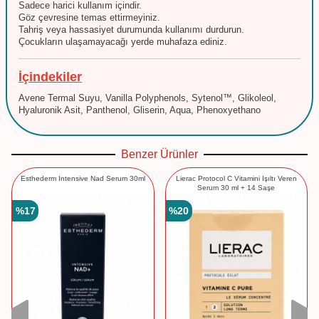
Sadece harici kullanım içindir.
Göz çevresine temas ettirmeyiniz.
Tahriş veya hassasiyet durumunda kullanımı durdurun.
Çocukların ulaşamayacağı yerde muhafaza ediniz.
İçindekiler
Avene Termal Suyu, Vanilla Polyphenols, Sytenol™, Glikoleol,
Hyaluronik Asit, Panthenol, Gliserin, Aqua, Phenoxyethano
Benzer Ürünler
Esthederm Intensive Nad Serum 30ml
Lierac Protocol C Vitamini Işıltı Veren
Serum 30 ml + 14 Saşe
%
17
%
20