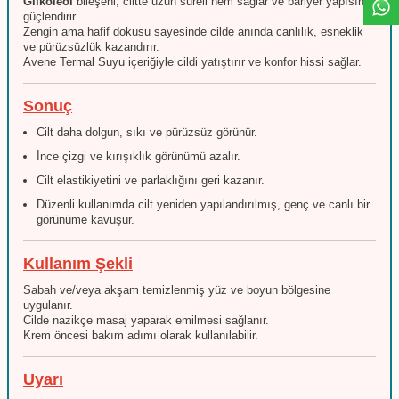
Glikoleol
bileşeni, ciltte uzun süreli nem sağlar ve bariyer yapısını
güçlendirir.
Zengin ama hafif dokusu sayesinde cilde anında canlılık, esneklik
ve pürüzsüzlük kazandırır.
Avene Termal Suyu içeriğiyle cildi yatıştırır ve konfor hissi sağlar.
Sonuç
Cilt daha dolgun, sıkı ve pürüzsüz görünür.
İnce çizgi ve kırışıklık görünümü azalır.
Cilt elastikiyetini ve parlaklığını geri kazanır.
Düzenli kullanımda cilt yeniden yapılandırılmış, genç ve canlı bir
görünüme kavuşur.
Kullanım Şekli
Sabah ve/veya akşam temizlenmiş yüz ve boyun bölgesine
uygulanır.
Cilde nazikçe masaj yaparak emilmesi sağlanır.
Krem öncesi bakım adımı olarak kullanılabilir.
Uyarı