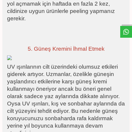
yol açmamak için haftada en fazla 2 kez,
W
h
t
s
a
p
p
D
e
s
e
H
a
t
t
cildinize uygun ürünlerle peeling yapmanız
gerekir.
5. Güneş Kremini İhmal Etmek
UV ışınlarının cilt üzerindeki olumsuz etkileri
giderek artıyor. Uzmanlar, özelikle güneşin
yaşlandırıcı etkilerine karşı güneş kremi
kullanmayı öneriyor ancak bu öneri genel
olarak sadece yaz aylarında dikkate alınıyor.
Oysa UV ışınları, kış ve sonbahar aylarında da
cilt yüzeyini tehdit ediyor. Bu nedenle güneş
koruyucunuzu sonbaharda rafa kaldırmak
yerine yıl boyunca kullanmaya devam