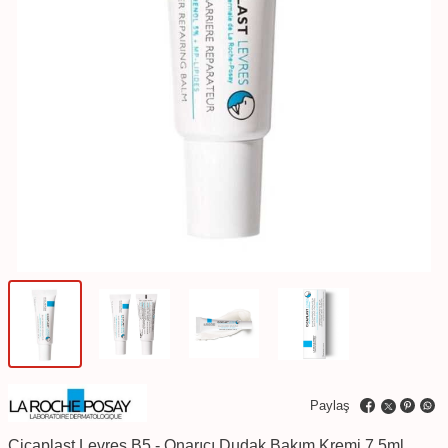
Paylaş
Cicaplast Levres B5 - Onarıcı Dudak Bakım Kremi 7.5ml