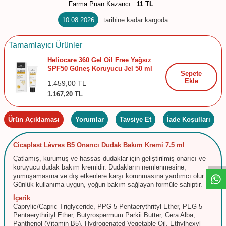
Farma Puan Kazancı :
11 TL
10.08.2026
tarihine kadar kargoda
Tamamlayıcı Ürünler
Heliocare 360 Gel Oil Free Yağsız
SPF50 Güneş Koruyucu Jel 50 ml
Sepete
Ekle
1.459,00
TL
1.167,20
TL
Ürün Açıklaması
Yorumlar
Tavsiye Et
İade Koşulları
W
h
t
s
a
p
p
D
e
s
e
H
a
t
t
Cicaplast Lèvres B5 Onarıcı Dudak Bakım Kremi 7.5 ml
Çatlamış, kurumuş ve hassas dudaklar için geliştirilmiş onarıcı ve
koruyucu dudak bakım kremidir. Dudakların nemlenmesine,
yumuşamasına ve dış etkenlere karşı korunmasına yardımcı olur.
Günlük kullanıma uygun, yoğun bakım sağlayan formüle sahiptir.
İçerik
Caprylic/Capric Triglyceride, PPG-5 Pentaerythrityl Ether, PEG-5
Pentaerythrityl Ether, Butyrospermum Parkii Butter, Cera Alba,
Panthenol (Vitamin B5), Hydrogenated Vegetable Oil, Ethylhexyl