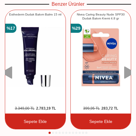
Benzer Ürünler
Esthederm Dudak Bakım Balmı 15 ml
Nivea Caring Beauty Nude SPF30
Dudak Bakım Kremi 4.8 gr
%
17
%
29
3.349,00
TL
2.783,19
TL
399,95
TL
283,72
TL
Sepete Ekle
Sepete Ekle