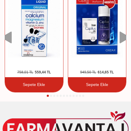
758,01
TL
559,44
TL
949,50
TL
614,65
TL
Sepete Ekle
Sepete Ekle