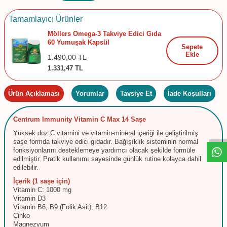
Tamamlayıcı Ürünler
Möllers Omega-3 Takviye Edici Gıda
60 Yumuşak Kapsül
Sepete
Ekle
1.490,00
TL
1.331,47
TL
Ürün Açıklaması
Yorumlar
Tavsiye Et
İade Koşulları
W
h
t
s
a
p
p
D
e
s
e
H
a
t
t
Centrum Immunity Vitamin C Max 14 Saşe
Yüksek doz C vitamini ve vitamin-mineral içeriği ile geliştirilmiş
saşe formda takviye edici gıdadır. Bağışıklık sisteminin normal
fonksiyonlarını desteklemeye yardımcı olacak şekilde formüle
edilmiştir. Pratik kullanımı sayesinde günlük rutine kolayca dahil
edilebilir.
İçerik (1 saşe için)
Vitamin C: 1000 mg
Vitamin D3
Vitamin B6, B9 (Folik Asit), B12
Çinko
Magnezyum