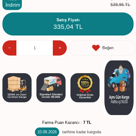
539,95
TL
İndirim
Satış Fiyatı
335,04
TL
Beğen
Farma Puan Kazancı :
7 TL
10.08.2026
tarihine kadar kargoda