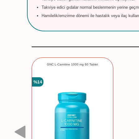
Takviye edici gıdalar normal beslenmenin yerine geçm
Hamilelik/emzirme dönemi ile hastalık veya ilaç kulla
GNC L-Carnitine 1000 mg 60 Tablet
%
14