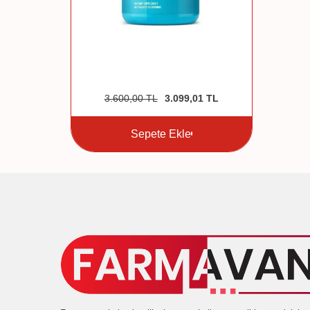
3.600,00
TL
3.099,01
TL
Sepete Ekle