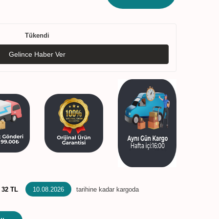
Tükendi
Gelince Haber Ver
:
32 TL
10.08.2026
tarihine kadar kargoda