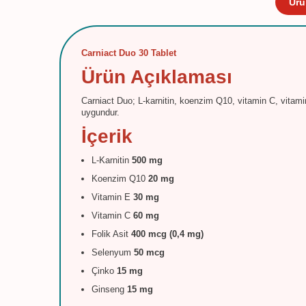
Ürü
Carniact Duo 30 Tablet
Ürün Açıklaması
Carniact Duo; L-karnitin, koenzim Q10, vitamin C, vitamin 
uygundur.
İçerik
L-Karnitin
500 mg
Koenzim Q10
20 mg
Vitamin E
30 mg
Vitamin C
60 mg
Folik Asit
400 mcg (0,4 mg)
Selenyum
50 mcg
Çinko
15 mg
Ginseng
15 mg