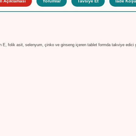
n Açıklaması
Yorumlar
Tavsiye Et
İade Koşul
E, folik asit, selenyum, çinko ve ginseng içeren tablet formda takviye edici gı