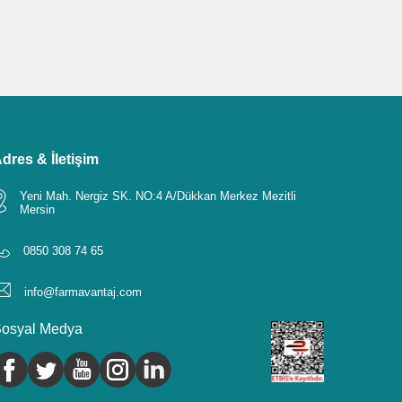
dres & İletişim
Yeni Mah. Nergiz SK. NO:4 A/Dükkan Merkez Mezitli
Mersin
0850 308 74 65
info@farmavantaj.com
osyal Medya