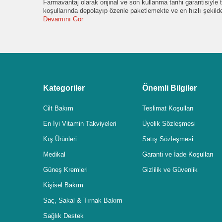
Farmavantaj olarak orijinal ve son kullanma tarihi garantisiyl
koşullarında depolayıp özenle paketlemekte ve en hızlı şekil
Devamını Gör
Kategoriler
Önemli Bilgiler
Cilt Bakım
Teslimat Koşulları
En İyi Vitamin Takviyeleri
Üyelik Sözleşmesi
Kış Ürünleri
Satış Sözleşmesi
Medikal
Garanti ve İade Koşulları
Güneş Kremleri
Gizlilik ve Güvenlik
Kişisel Bakım
Saç, Sakal & Tırnak Bakım
Sağlık Destek