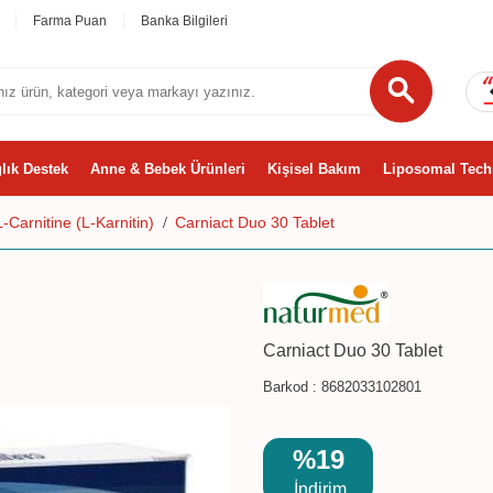
Farma Puan
Banka Bilgileri
lık Destek
Anne & Bebek Ürünleri
Kişisel Bakım
Liposomal Tech
L-Carnitine (L-Karnitin)
Carniact Duo 30 Tablet
Carniact Duo 30 Tablet
Barkod :
8682033102801
%19
İndirim