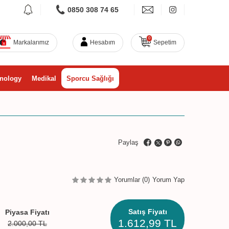
0850 308 74 65
0
Markalarımız
Hesabım
Sepetim
nology
Medikal
Sporcu Sağlığı
Paylaş
Yorumlar (0)
Yorum Yap
Satış Fiyatı
Piyasa Fiyatı
1.612,99
TL
2.000,00
TL