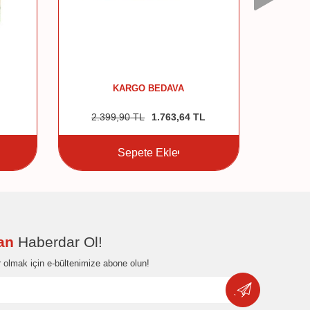
KARGO BEDAVA
2.399,90
TL
1.763,64
TL
1.8
Sepete Ekle
dan
Haberdar Ol!
 olmak için e-bültenimize abone olun!