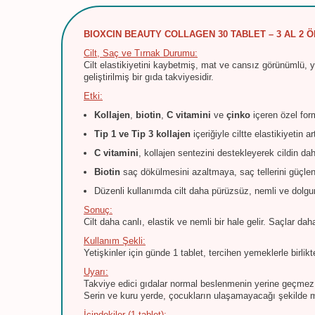
BIOXCIN BEAUTY COLLAGEN 30 TABLET – 3 AL 2 
Cilt, Saç ve Tırnak Durumu:
Cilt elastikiyetini kaybetmiş, mat ve cansız görünümlü, ya
geliştirilmiş bir gıda takviyesidir.
Etki:
Kollajen
,
biotin
,
C vitamini
ve
çinko
içeren özel form
Tip 1 ve Tip 3 kollajen
içeriğiyle ciltte elastikiyetin
C vitamini
, kollajen sentezini destekleyerek cildin d
Biotin
saç dökülmesini azaltmaya, saç tellerini güçlen
Düzenli kullanımda cilt daha pürüzsüz, nemli ve dolgu
Sonuç:
Cilt daha canlı, elastik ve nemli bir hale gelir. Saçlar da
Kullanım Şekli:
Yetişkinler için günde 1 tablet, tercihen yemeklerle birlik
Uyarı:
Takviye edici gıdalar normal beslenmenin yerine geçmez
Serin ve kuru yerde, çocukların ulaşamayacağı şekilde 
İçindekiler (1 tablet):