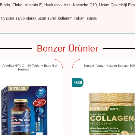
t), Biotin, Çinko, Vitamin E, Hyaluronik Asit, Koenzim Q10, Üzüm Çekirdeği Eks
fiyatına sahip olarak uzun süreli kullanım imkanı sunar.
Benzer Ürünler
n Artroflex HYA-C-II 90 Tablet + Extra Gel
Nutraxin Vegan Kolajen Booster 300
Hediyeli
%
36