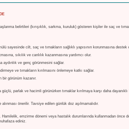
ÖDE
şlanma belirtileri (kırışıklık, sarkma, kuruluk) gösteren kişiler ile saç ve tırn
ülü sayesinde cilt, saç ve tırnakların sağlıklı yapısının korunmasına destek o
 artmasına, sıkılık ve canlılık kazanmasına yardımcı olur.
aha aydınlık ve genç görünmesini sağlar.
dirmeye ve tırnakların kırılmasını önlemeye katkı sağlar.
n bir görünüm kazanır.
ha güçlü, parlak ve hacimli görünürken tırnaklar kırılmaya karşı daha dayanıklı h
te alınması önerilir. Tavsiye edilen günlük doz aşılmamalıdır.
. Hamilelik, emzirme dönemi veya hastalık durumlarında kullanmadan önce d
muhafaza ediniz.