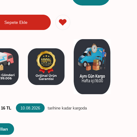
Sepete Ekle
:
16 TL
10.08.2026
tarihine kadar kargoda
ları