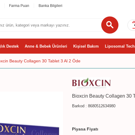
Farma Puan
Banka Bilgileri
lık Destek
Anne & Bebek Ürünleri
Kişisel Bakım
Liposomal Tech
oxcin Beauty Collagen 30 Tablet 3 Al 2 Öde
Bioxcin Beauty Collagen 30 T
Barkod :
8680512634980
Piyasa Fiyatı