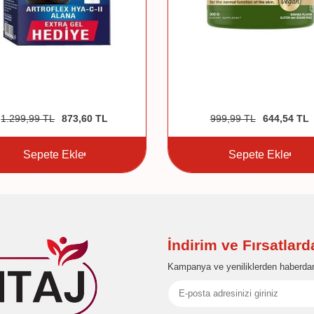
1.299,99
TL
873,60
TL
999,99
TL
644,54
TL
Sepete Ekle
Sepete Ekle
İndirim ve Fırsatlar
Kampanya ve yeniliklerden haberdar