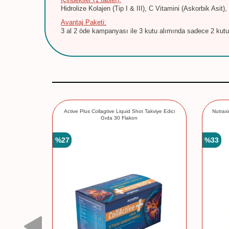
Hidrolize Kolajen (Tip I & III), C Vitamini (Askorbik Asi
Avantaj Paketi:
3 al 2 öde kampanyası ile 3 kutu alımında sadece 2 kutu 
eam 50 ml
Active Plus Collagtive Liquid Shot Takviye Edici
Nutraxi
Gıda 30 Flakon
%
27
%
33