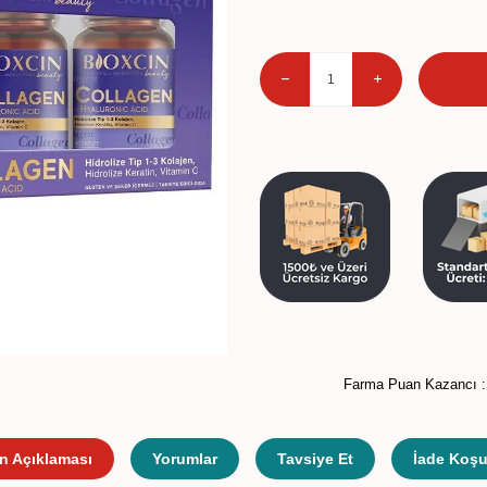
Farma Puan Kazancı 
n Açıklaması
Yorumlar
Tavsiye Et
İade Koşul