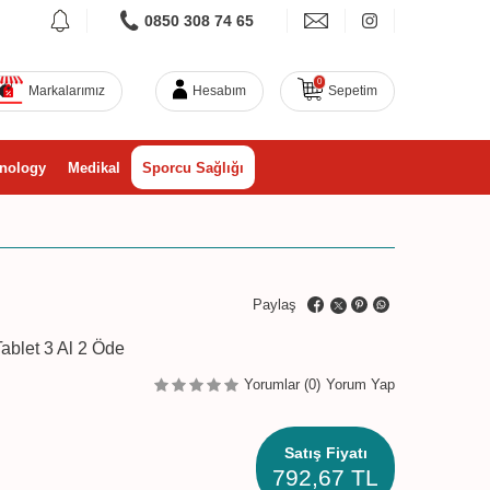
0850 308 74 65
0
Markalarımız
Hesabım
Sepetim
nology
Medikal
Sporcu Sağlığı
Paylaş
ablet 3 Al 2 Öde
Yorumlar (0)
Yorum Yap
Satış Fiyatı
792,67
TL