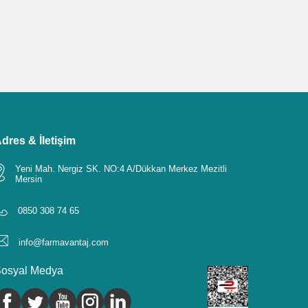
dres & İletişim
Yeni Mah. Nergiz SK. NO:4 A/Dükkan Merkez Mezitli
Mersin
0850 308 74 65
info@farmavantaj.com
osyal Medya