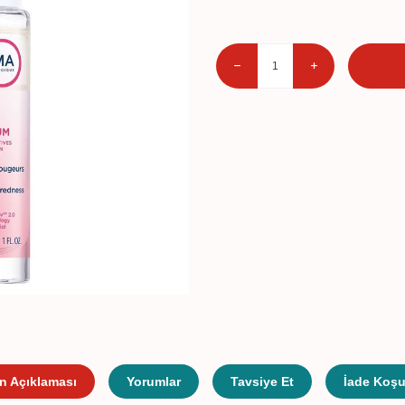
n Açıklaması
Yorumlar
Tavsiye Et
İade Koşul