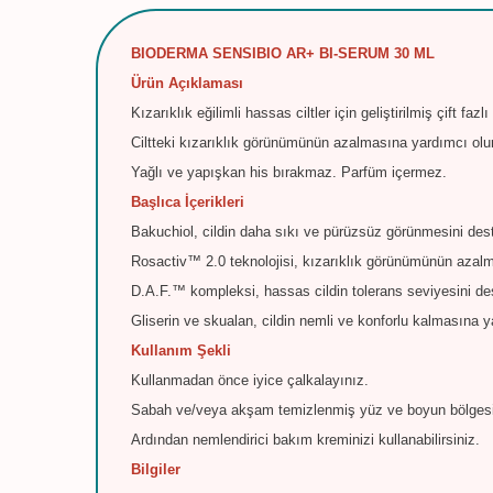
BIODERMA SENSIBIO AR+ BI-SERUM 30 ML
Ürün Açıklaması
Kızarıklık eğilimli hassas ciltler için geliştirilmiş çift fa
Ciltteki kızarıklık görünümünün azalmasına yardımcı olur
Yağlı ve yapışkan his bırakmaz. Parfüm içermez.
Başlıca İçerikleri
Bakuchiol, cildin daha sıkı ve pürüzsüz görünmesini dest
Rosactiv™ 2.0 teknolojisi, kızarıklık görünümünün azalm
D.A.F.™ kompleksi, hassas cildin tolerans seviyesini des
Gliserin ve skualan, cildin nemli ve konforlu kalmasına y
Kullanım Şekli
Kullanmadan önce iyice çalkalayınız.
Sabah ve/veya akşam temizlenmiş yüz ve boyun bölgesi
Ardından nemlendirici bakım kreminizi kullanabilirsiniz.
Bilgiler