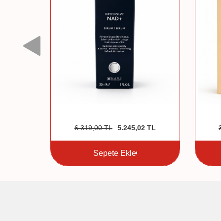
4
TL
6.319,00
TL
5.245,02
TL
Sepete Ekle