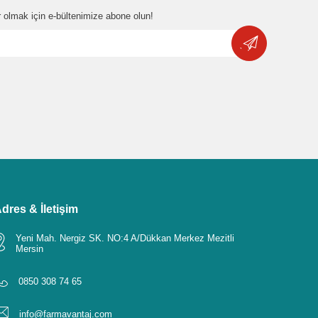
 olmak için e-bültenimize abone olun!
dres & İletişim
Yeni Mah. Nergiz SK. NO:4 A/Dükkan Merkez Mezitli
Mersin
0850 308 74 65
info@farmavantaj.com