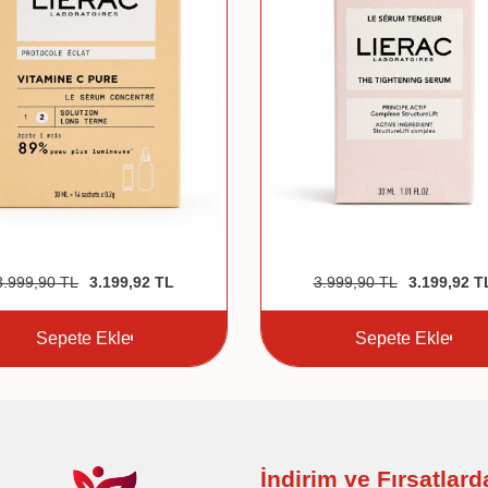
3.999,90
TL
3.199,92
TL
3.999,90
TL
3.199,92
T
Sepete Ekle
Sepete Ekle
İndirim ve Fırsatlar