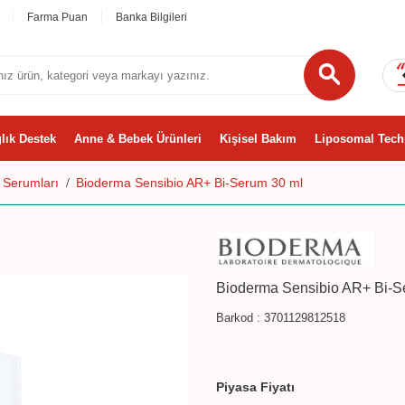
Farma Puan
Banka Bilgileri
lık Destek
Anne & Bebek Ürünleri
Kişisel Bakım
Liposomal Tech
 Serumları
Bioderma Sensibio AR+ Bi-Serum 30 ml
Bioderma Sensibio AR+ Bi-S
Barkod :
3701129812518
Piyasa Fiyatı