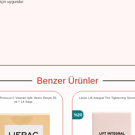
 için uygundur.
Benzer Ürünler
 Protocol C Vitamini Işıltı Veren Serum 30
Lierac Lift Integral The Tightening Seru
ml + 14 Saşe
%
20