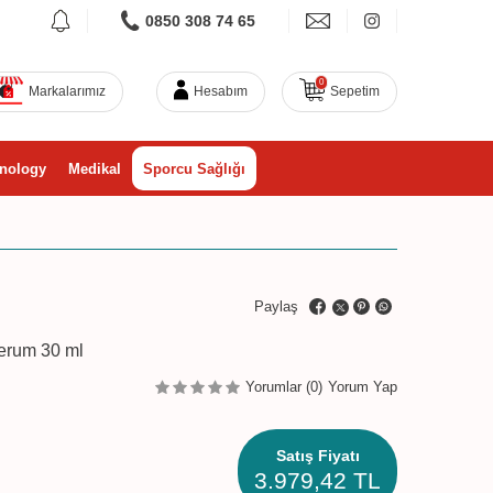
0850 308 74 65
0
Markalarımız
Hesabım
Sepetim
nology
Medikal
Sporcu Sağlığı
Paylaş
erum 30 ml
Yorumlar (0)
Yorum Yap
Satış Fiyatı
3.979,42
TL