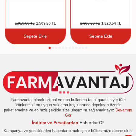
1.910,00
TL
1.509,80
TL
2.305,00
TL
1.820,54
TL
Sepete Ekle
Sepete Ekle
Farmavantaj olarak orijinal ve son kullanma tarihi garantisiyle tüm
ürünlerimizi en uygun saklama koşullarında depolayıp özenle
paketlemekte ve en hızlı şekilde size ulaşımını sağlamaktayız
Devamını
Gör
İndirim ve Fırsatlardan
Haberdar Ol!
Kampanya ve yeniliklerden haberdar olmak için e-bültenimize abone olun!