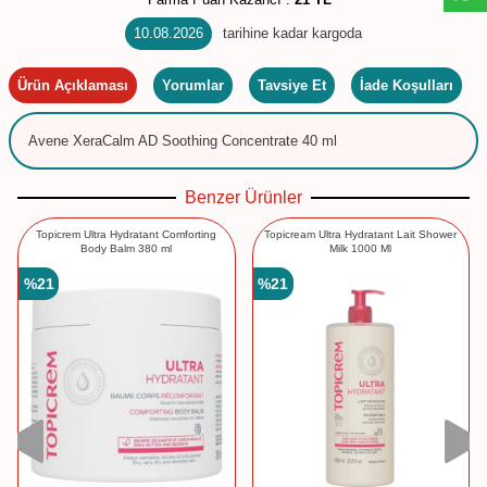
10.08.2026
tarihine kadar kargoda
Ürün Açıklaması
Yorumlar
Tavsiye Et
İade Koşulları
Avene XeraCalm AD Soothing Concentrate 40 ml
Benzer Ürünler
Topicrem Ultra Hydratant Comforting
Topicream Ultra Hydratant Lait Shower
Body Balm 380 ml
Milk 1000 Ml
%
21
%
21