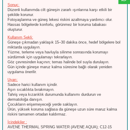
Sonuç:
Düzenli kullanımda cilt güneşin zararlı ışınlarına karşı etkili bir
şekilde korunur.
Fotoyaşlanma ve güneş lekesi riskini azaltmaya yardımcı olur.
Hassas bölgelerde konforlu, görünmez bir koruma tabakası
oluşturur.
Kullanım Şekli:
Güneşe çıkmadan yaklaşık 15–30 dakika önce, hedef bölgelere bol
miktarda uygulayın.
Yüzme, terleme veya havluyla silinme sonrasında korumayı
sürdürmek için uygulamayı tekrarlayın.
Göz çevresinden kaçının; temas halinde bol suyla durulayın.
Gün içinde güneşe maruz kalma süresine bağlı olarak yeniden
uygulama önerilir.
Uyarı:
Sadece harici kullanım içindir.
Aşırı sıcaklıkta bırakmayın.
Tahriş veya kızarıklık durumunda kullanımı durdurun ve
dermatoloğa danışın.
Çocukların erişemeyeceği yerde saklayın.
Ürün, yüksek koruma sağlasa da güneşe uzun süre maruz kalma
riskini tamamen ortadan kaldırmaz.
İçindekiler :
AVENE THERMAL SPRING WATER (AVENE AQUA); C12-15