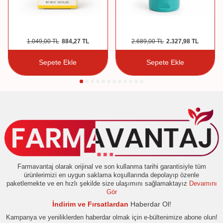
1.049,00
TL
884,27
TL
2.689,00
TL
2.327,98
TL
Sepete Ekle
Sepete Ekle
Farmavantaj olarak orijinal ve son kullanma tarihi garantisiyle tüm
ürünlerimizi en uygun saklama koşullarında depolayıp özenle
paketlemekte ve en hızlı şekilde size ulaşımını sağlamaktayız
Devamını
Gör
İndirim ve Fırsatlardan
Haberdar Ol!
Kampanya ve yeniliklerden haberdar olmak için e-bültenimize abone olun!