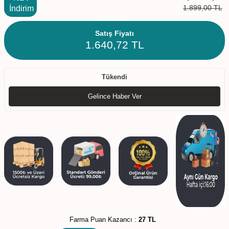
1.899,00
TL
İndirim
Satış Fiyatı
1.640,72
TL
Tükendi
Gelince Haber Ver
Farma Puan Kazancı :
27 TL