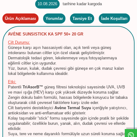
10.08.2026
tarihine kadar kargoda
Ürün Açıklaması
Yorumlar
Tavsiye Et
İade Koşulları
AVÈNE SUNSISTICK KA SPF 50+ 20 GR
Cilt Durumu:
Güneşe karşı aşırı hassasiyeti olan, açık tenli veya güneş
intoleransı bulunan ciltler için özel olarak geliştirilmiştir.
Dermatolojik tedavi gören, lekelenmeye veya fotoyaşlanmaya
eğilimli ciltler için uygundur.
Yüz, burun, kulak, dudak çevresi gibi güneşe en çok maruz kalan
lokal bölgelerde kullanıma idealdir.
Etki:
Patentli
TriAsorB™
güneş filtresi teknolojisi sayesinde UVA, UVB
ve mavi ışığa (HEV) karşı çok yüksek düzeyde koruma sağlar.
Zengin dokulu balm formülü, hassas bölgelerde koruyucu bir tabaka
oluşturarak cildi çevresel faktörlere karşı izole eder.
Cilt bariyerini destekleyici
Avène Termal Suyu
içeriğiyle yatıştırıcı,
W
h
t
s
a
p
p
D
e
s
e
H
a
t
t
antioksidan ve anti-enflamatuar etki gösterir.
Kolay taşınabilir “stick” formu sayesinde gün içinde pratik bir şekilde
uygulanabilir; özellikle burun, yanak, alın, dudak çevresi ve ellerde
etkilidir.
Suya, tere ve neme dayanıklı formülüyle uzun süreli koruma sağlar.