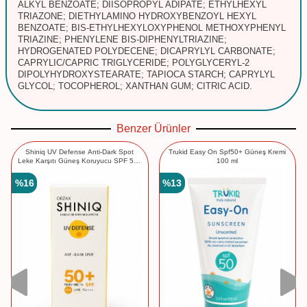
ALKYL BENZOATE; DIISOPROPYL ADIPATE; ETHYLHEXYL
TRIAZONE; DIETHYLAMINO HYDROXYBENZOYL HEXYL
BENZOATE; BIS-ETHYLHEXYLOXYPHENOL METHOXYPHENYL
TRIAZINE; PHENYLENE BIS-DIPHENYLTRIAZINE;
HYDROGENATED POLYDECENE; DICAPRYLYL CARBONATE;
CAPRYLIC/CAPRIC TRIGLYCERIDE; POLYGLYCERYL-2
DIPOLYHYDROXYSTEARATE; TAPIOCA STARCH; CAPRYLYL
GLYCOL; TOCOPHEROL; XANTHAN GUM; CITRIC ACID.
Benzer Ürünler
Shiniq UV Defense Anti-Dark Spot
Trukid Easy On Spf50+ Güneş Kremi
Leke Karşıtı Güneş Koruyucu SPF 50+
100 ml
40 ml
%
16
%
13