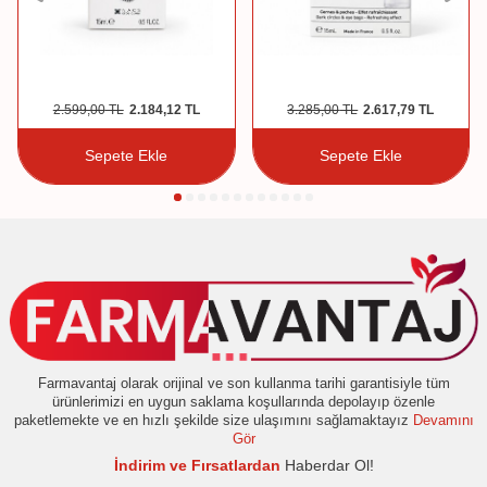
2.599,00
TL
2.184,12
TL
3.285,00
TL
2.617,79
TL
Sepete Ekle
Sepete Ekle
Farmavantaj olarak orijinal ve son kullanma tarihi garantisiyle tüm
ürünlerimizi en uygun saklama koşullarında depolayıp özenle
paketlemekte ve en hızlı şekilde size ulaşımını sağlamaktayız
Devamını
Gör
İndirim ve Fırsatlardan
Haberdar Ol!