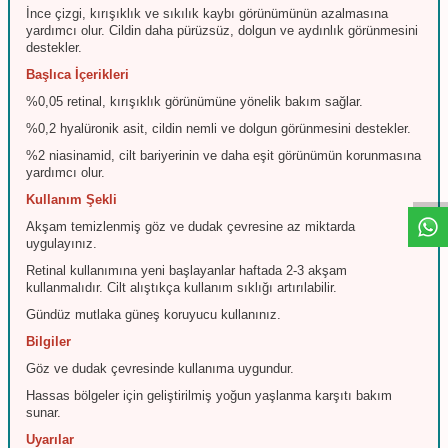
İnce çizgi, kırışıklık ve sıkılık kaybı görünümünün azalmasına
yardımcı olur. Cildin daha pürüzsüz, dolgun ve aydınlık görünmesini
destekler.
Başlıca İçerikleri
%0,05 retinal, kırışıklık görünümüne yönelik bakım sağlar.
%0,2 hyalüronik asit, cildin nemli ve dolgun görünmesini destekler.
W
h
t
s
a
p
p
D
e
s
e
H
a
t
t
%2 niasinamid, cilt bariyerinin ve daha eşit görünümün korunmasına
yardımcı olur.
Kullanım Şekli
Akşam temizlenmiş göz ve dudak çevresine az miktarda
uygulayınız.
Retinal kullanımına yeni başlayanlar haftada 2-3 akşam
kullanmalıdır. Cilt alıştıkça kullanım sıklığı artırılabilir.
Gündüz mutlaka güneş koruyucu kullanınız.
Bilgiler
Göz ve dudak çevresinde kullanıma uygundur.
Hassas bölgeler için geliştirilmiş yoğun yaşlanma karşıtı bakım
sunar.
Uyarılar