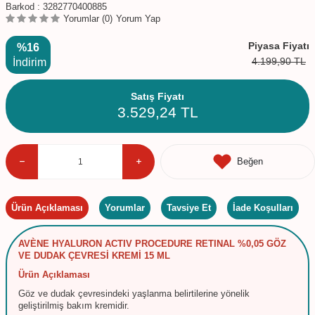
Barkod :
3282770400885
Yorumlar (0)
Yorum Yap
Piyasa Fiyatı
%16
4.199,90
TL
İndirim
Satış Fiyatı
3.529,24
TL
Beğen
Ürün Açıklaması
Yorumlar
Tavsiye Et
İade Koşulları
AVÈNE HYALURON ACTIV PROCEDURE RETINAL %0,05 GÖZ
VE DUDAK ÇEVRESİ KREMİ 15 ML
Ürün Açıklaması
Göz ve dudak çevresindeki yaşlanma belirtilerine yönelik
geliştirilmiş bakım kremidir.