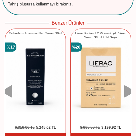
Tahriş oluşursa kullanmayı bırakınız.
Benzer Ürünler
Esthederm Intensive Nad Serum 30ml
Lierac Protocol C Vitamini Işıltı Veren
Serum 30 ml + 14 Saşe
%
17
%
20
6.319,00
TL
5.245,02
TL
3.999,90
TL
3.199,92
TL