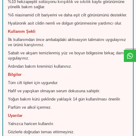
%10 hekzapeptit solüsyonu kırışıklık ve sıkılık kaybı görünümüne
yönelik bakım sağlar.
%6 niasinamid cilt bariyerini ve daha eşit cilt görünümünü destekler.
Hyalüronik asit cildin nemli ve dolgun görünmesine yardımcı olur.
W
h
t
s
a
p
p
D
e
s
e
H
a
t
t
Kullanım Şekli
İlk kullanımdan önce ambalajdaki aktivasyon talimatını uygulayınız
ve ürünü karıştırınız.
Sabah ve akşam temizlenmiş yüz ve boyun bölgesine birkaç damla
uygulayınız.
Ardından bakım kreminizi kullanınız.
Bilgiler
Tüm cilt tipleri için uygundur.
Hafif ve yapışkan olmayan serum dokusuna sahiptir.
Yoğun bakım kürü şeklinde yaklaşık 14 gün kullanılması önerilir.
Parfüm ve alkol içermez.
Uyarılar
Yalnızca haricen kullanılır.
Gözlerle doğrudan temas ettirmeyiniz.