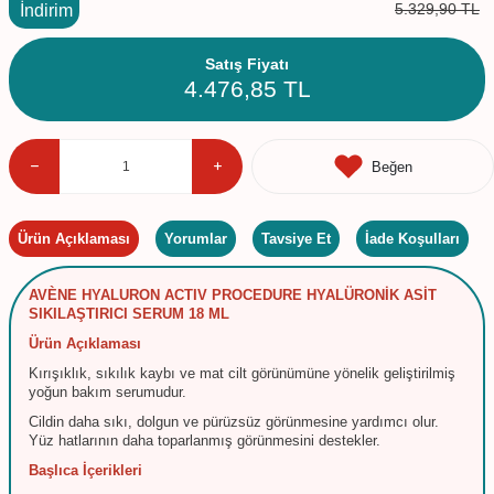
5.329,90
TL
İndirim
Satış Fiyatı
4.476,85
TL
Beğen
Ürün Açıklaması
Yorumlar
Tavsiye Et
İade Koşulları
AVÈNE HYALURON ACTIV PROCEDURE HYALÜRONİK ASİT
SIKILAŞTIRICI SERUM 18 ML
Ürün Açıklaması
Kırışıklık, sıkılık kaybı ve mat cilt görünümüne yönelik geliştirilmiş
yoğun bakım serumudur.
Cildin daha sıkı, dolgun ve pürüzsüz görünmesine yardımcı olur.
Yüz hatlarının daha toparlanmış görünmesini destekler.
Başlıca İçerikleri