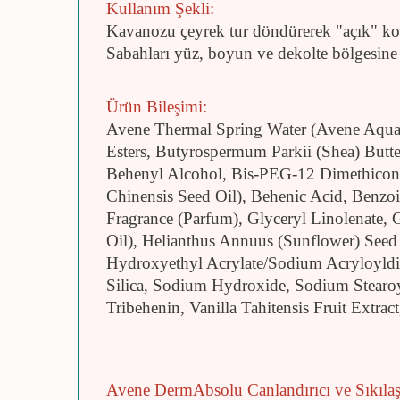
Kullanım Şekli:
Kavanozu çeyrek tur döndürerek "açık" ko
Sabahları yüz, boyun ve dekolte bölgesine
Ürün Bileşimi:
Avene Thermal Spring Water (Avene Aqua), 
Esters, Butyrospermum Parkii (Shea) Butte
Behenyl Alcohol, Bis-PEG-12 Dimethicone
Chinensis Seed Oil), Behenic Acid, Benzoi
Fragrance (Parfum), Glyceryl Linolenate, G
Oil), Helianthus Annuus (Sunflower) Seed
Hydroxyethyl Acrylate/Sodium Acryloyldi
Silica, Sodium Hydroxide, Sodium Stearoy
Tribehenin, Vanilla Tahitensis Fruit Extrac
Avene DermAbsolu Canlandırıcı ve Sıkıla