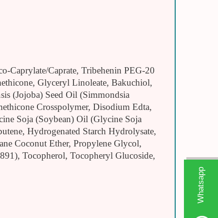
oco-Caprylate/Caprate, Tribehenin PEG-20
ethicone, Glyceryl Linoleate, Bakuchiol,
is (Jojoba) Seed Oil (Simmondsia
imethicone Crosspolymer, Disodium Edta,
ycine Soja (Soybean) Oil (Glycine Soja
butene, Hydrogenated Starch Hydrolysate,
ne Coconut Ether, Propylene Glycol,
7891), Tocopherol, Tocopheryl Glucoside,
W
h
t
s
a
p
p
D
e
s
e
H
a
t
t