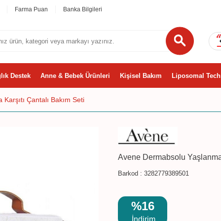
Farma Puan
Banka Bilgileri
lık Destek
Anne & Bebek Ürünleri
Kişisel Bakım
Liposomal Tech
Karşıtı Çantalı Bakım Seti
Avene Dermabsolu Yaşlanma K
Barkod :
3282779389501
%16
İndirim