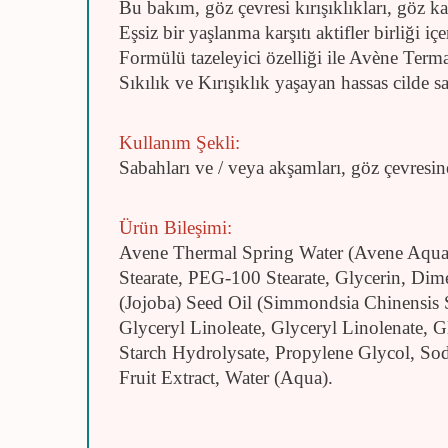
Bu bakım, göz çevresi kırışıklıkları, göz 
Eşsiz bir yaşlanma karşıtı aktifler birliği içer
Formülü tazeleyici özelliği ile Avène Term
Sıkılık ve Kırışıklık yaşayan hassas cilde 
Kullanım Şekli:
Sabahları ve / veya akşamları, göz çevresin
Ürün Bileşimi:
Avene Thermal Spring Water (Avene Aqua),
Stearate, PEG-100 Stearate, Glycerin, Di
(Jojoba) Seed Oil (Simmondsia Chinensis 
Glyceryl Linoleate, Glyceryl Linolenate, G
Starch Hydrolysate, Propylene Glycol, So
Fruit Extract, Water (Aqua).