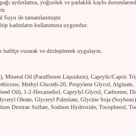
kapağı aydınlatma, yoğunluk ve parlaklık kaybı durumlarında
ir.
al Suyu ile tamamlanmıştır.
sahip kadınların kullanımına uygundur.
e hafifçe vurarak ve düzleştirerek uygulayın.
 Mineral Oil (Paraffinum Liquidum), Caprylic/Capric Trig
methicone, Methyl Gluceth-20, Propylene Glycol, Alginate
Seed Oil), 1-2-Hexanediol, Caprylyl Glycol, Carbomer, 
lyceryl Oleate, Glyceryl Palmitate, Glycine Soja (Soybean
dium Dextran Sulfate, Sodium Hydroxide, Tocopherol, Toco