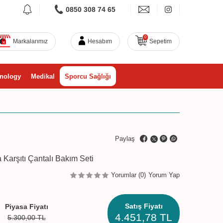
0850 308 74 65
0
Markalarımız
Hesabım
Sepetim
nology
Medikal
Sporcu Sağlığı
Paylaş
arşıtı Çantalı Bakım Seti
Yorumlar (0)
Yorum Yap
Satış Fiyatı
Piyasa Fiyatı
4.451,78
TL
5.300,00
TL