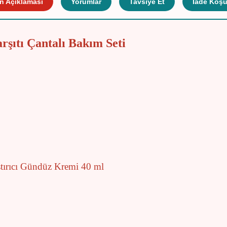
n Açıklaması
Yorumlar
Tavsiye Et
İade Koşul
şıtı Çantalı Bakım Seti
tırıcı Gündüz Kremi 40 ml