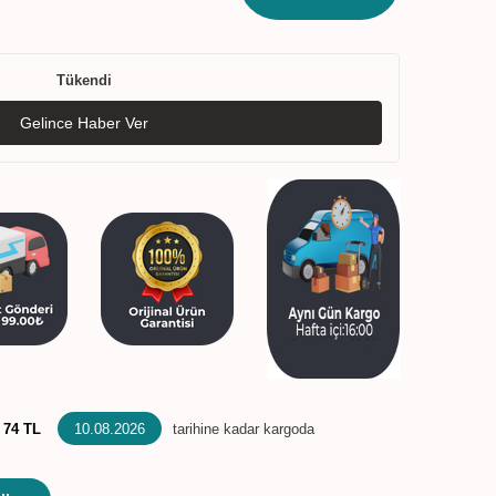
Tükendi
Gelince Haber Ver
:
74 TL
10.08.2026
tarihine kadar kargoda