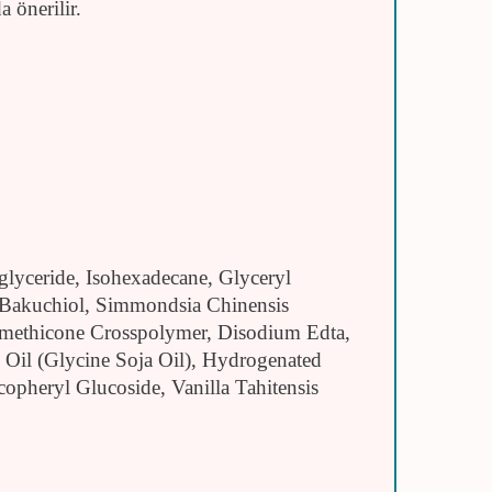
 önerilir.
lyceride, Isohexadecane, Glyceryl
, Bakuchiol, Simmondsia Chinensis
Dimethicone Crosspolymer, Disodium Edta,
) Oil (Glycine Soja Oil), Hydrogenated
pheryl Glucoside, Vanilla Tahitensis