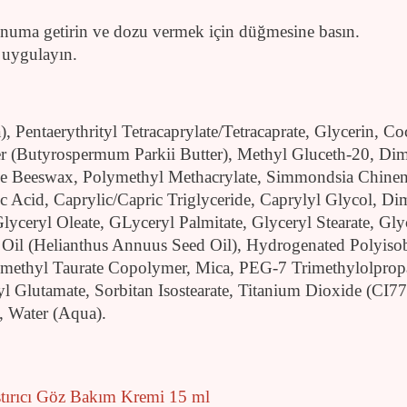
numa getirin ve dozu vermek için düğmesine basın.
 uygulayın.
Pentaerythrityl Tetracaprylate/Tetracaprate, Glycerin, C
r (Butyrospermum Parkii Butter), Methyl Gluceth-20, Dim
 Beeswax, Polymethyl Methacrylate, Simmondsia Chinens
c Acid, Caprylic/Capric Triglyceride, Caprylyl Glycol, D
lyceryl Oleate, GLyceryl Palmitate, Glyceryl Stearate, Gl
 Oil (Helianthus Annuus Seed Oil), Hydrogenated Polyiso
methyl Taurate Copolymer, Mica, PEG-7 Trimethylolpropa
l Glutamate, Sorbitan Isostearate, Titanium Dioxide (CI7
t, Water (Aqua).
ştırıcı Göz Bakım Kremi 15 ml