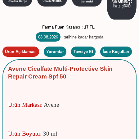
Farma Puan Kazancı :
17 TL
08.08.2026
tarihine kadar kargoda
Ürün Açıklaması
Yorumlar
Tavsiye Et
İade Koşulları
Avene Cicalfate Multi-Protective Skin
Repair Cream Spf 50
Ürün Markası:
Avene
Ürün Boyutu:
30 ml