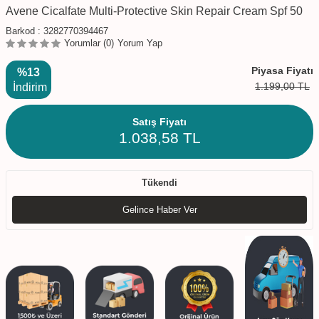
Avene Cicalfate Multi-Protective Skin Repair Cream Spf 50
Barkod :
3282770394467
Yorumlar (0)
Yorum Yap
Piyasa Fiyatı
%13
1.199,00
TL
İndirim
Satış Fiyatı
1.038,58
TL
Tükendi
Gelince Haber Ver