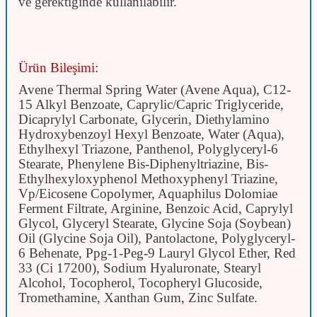
ve gerektiğinde kullanılabilir.
Ürün Bileşimi:
Avene Thermal Spring Water (Avene Aqua), C12-
15 Alkyl Benzoate, Caprylic/Capric Triglyceride,
Dicaprylyl Carbonate, Glycerin, Diethylamino
Hydroxybenzoyl Hexyl Benzoate, Water (Aqua),
Ethylhexyl Triazone, Panthenol, Polyglyceryl-6
Stearate, Phenylene Bis-Diphenyltriazine, Bis-
Ethylhexyloxyphenol Methoxyphenyl Triazine,
Vp/Eicosene Copolymer, Aquaphilus Dolomiae
Ferment Filtrate, Arginine, Benzoic Acid, Caprylyl
Glycol, Glyceryl Stearate, Glycine Soja (Soybean)
Oil (Glycine Soja Oil), Pantolactone, Polyglyceryl-
6 Behenate, Ppg-1-Peg-9 Lauryl Glycol Ether, Red
33 (Ci 17200), Sodium Hyaluronate, Stearyl
Alcohol, Tocopherol, Tocopheryl Glucoside,
Tromethamine, Xanthan Gum, Zinc Sulfate.