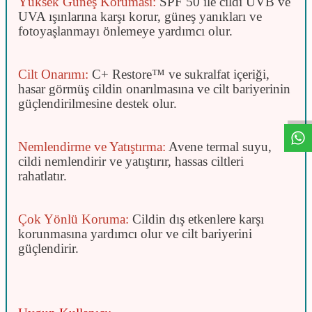
Yüksek Güneş Koruması:
SPF 50 ile cildi UVB ve
UVA ışınlarına karşı korur, güneş yanıkları ve
fotoyaşlanmayı önlemeye yardımcı olur.
Cilt Onarımı:
C+ Restore™ ve sukralfat içeriği,
W
h
t
s
a
p
p
D
e
s
e
H
a
t
t
hasar görmüş cildin onarılmasına ve cilt bariyerinin
güçlendirilmesine destek olur.
Nemlendirme ve Yatıştırma:
Avene termal suyu,
cildi nemlendirir ve yatıştırır, hassas ciltleri
rahatlatır.
Çok Yönlü Koruma:
Cildin dış etkenlere karşı
korunmasına yardımcı olur ve cilt bariyerini
güçlendirir.