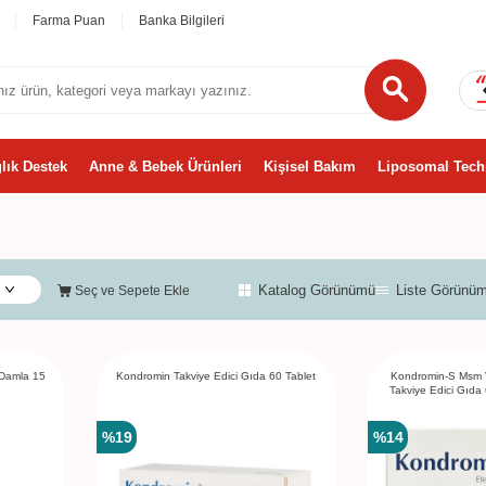
Farma Puan
Banka Bilgileri
lık Destek
Anne & Bebek Ürünleri
Kişisel Bakım
Liposomal Tech
Katalog Görünümü
Liste Görünü
Seç ve Sepete Ekle
 Damla 15
Kondromin Takviye Edici Gıda 60 Tablet
Kondromin-S Msm V
Takviye Edici Gıda
%
19
%
14