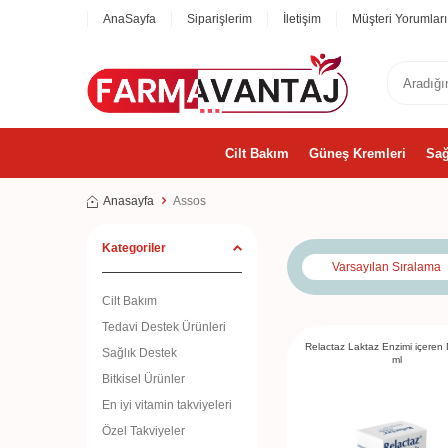
AnaSayfa
Siparişlerim
İletişim
Müşteri Yorumları
Cilt Bakım
Güneş Kremleri
Sağ
Anasayfa
Assos
Kategoriler
Cilt Bakım
Tedavi Destek Ürünleri
Relactaz Laktaz Enzimi içeren
Sağlık Destek
ml
Bitkisel Ürünler
En iyi vitamin takviyeleri
Özel Takviyeler