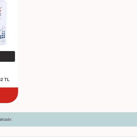
32
TL
ktadır.