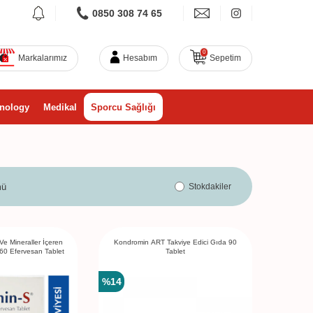
0850 308 74 65
0
Markalarımız
Hesabım
Sepetim
nology
Medikal
Sporcu Sağlığı
mü
Stokdakiler
e Mineraller İçeren
Kondromin ART Takviye Edici Gıda 90
 60 Efervesan Tablet
Tablet
%
14