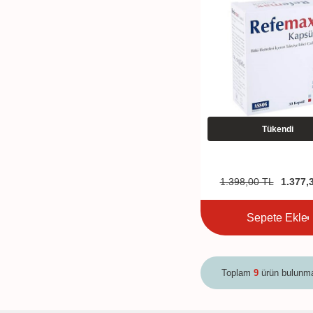
Tükendi
1.398,00
TL
1.377,
Sepete Ekle
Toplam
9
ürün bulunma