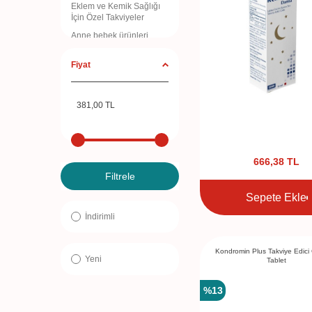
Eklem ve Kemik Sağlığı
İçin Özel Takviyeler
Anne bebek ürünleri
Bebek Bakım Ürünleri
Fiyat
666,38
TL
Filtrele
Sepete Ekle
İndirimli
Kondromin Plus Takviye Edici
Yeni
Tablet
%
13