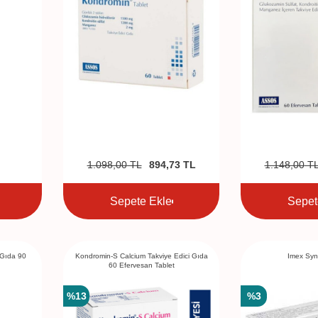
1.098,00
TL
894,73
TL
1.148,00
T
Sepete Ekle
Sepet
 Gıda 90
Kondromin-S Calcium Takviye Edici Gıda
Imex Syn
60 Efervesan Tablet
%
13
%
3