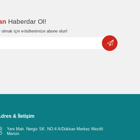
dan
Haberdar Ol!
 olmak için e-bültenimize abone olun!
dres & İletişim
Yeni Mah. Nergiz SK. NO:4 A/Dükkan Merkez Mezitli
Mersin