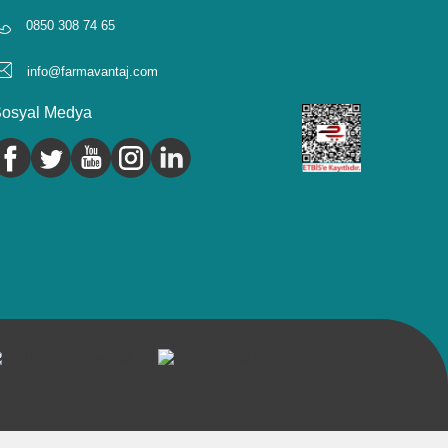
0850 308 74 65
info@farmavantaj.com
osyal Medya