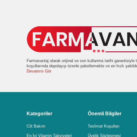
Farmavantaj olarak orijinal ve son kullanma tarihi garantisiyl
koşullarında depolayıp özenle paketlemekte ve en hızlı şekil
Devamını Gör
Kategoriler
Önemli Bilgiler
Cilt Bakım
Teslimat Koşulları
En İyi Vitamin Takviyeleri
Üyelik Sözleşmesi