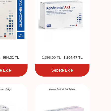
L
984,31
TL
1.398,00
TL
1.204,47
TL
e Ekle
Sepete Ekle
det 100gr
Assos Folic-1 30 Tablet