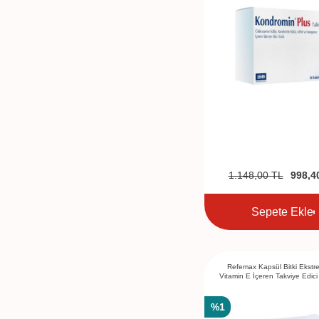
1.148,00
TL
998,4
Sepete Ekle
Refemax Kapsül Bitki Ekstrel
Vitamin E İçeren Takviye Edic
Kapsül
%
1