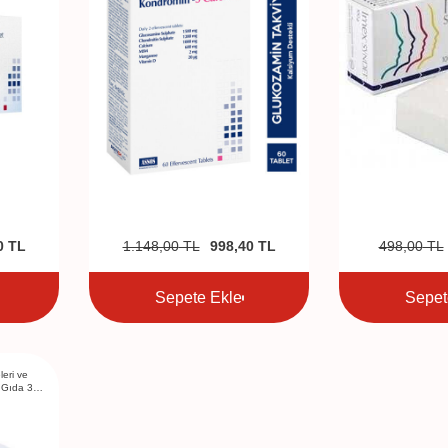
0
TL
1.148,00
TL
998,40
TL
498,00
TL
Sepete Ekle
Sepet
eri ve
i Gıda 30