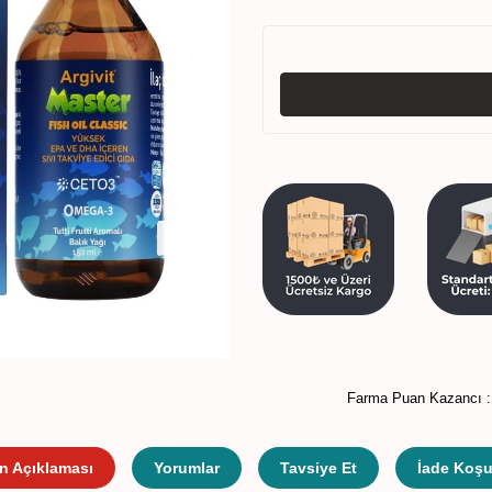
Farma Puan Kazancı 
n Açıklaması
Yorumlar
Tavsiye Et
İade Koşul