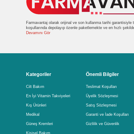
Farmavantaj olarak orijinal ve son kullanma tarihi garantisiyl
koşullarında depolayıp özenle paketlemekte ve en hızlı şekil
Devamını Gör
Kategoriler
Önemli Bilgiler
Cilt Bakım
Teslimat Koşulları
En İyi Vitamin Takviyeleri
Üyelik Sözleşmesi
Kış Ürünleri
Satış Sözleşmesi
Medikal
Garanti ve İade Koşulları
Güneş Kremleri
Gizlilik ve Güvenlik
Kişisel Bakım