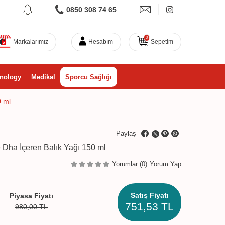
0850 308 74 65
0
Markalarımız
Hesabım
Sepetim
nology
Medikal
Sporcu Sağlığı
0 ml
Paylaş
e Dha İçeren Balık Yağı 150 ml
Yorumlar (0)
Yorum Yap
Satış Fiyatı
Piyasa Fiyatı
751,53
TL
980,00
TL