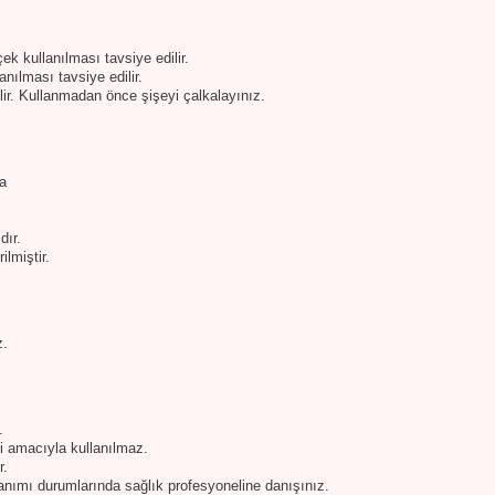
ek kullanılması tavsiye edilir.
anılması tavsiye edilir.
lir. Kullanmadan önce şişeyi çalkalayınız.
da
dır.
ilmiştir.
z.
.
si amacıyla kullanılmaz.
r.
anımı durumlarında sağlık profesyoneline danışınız.