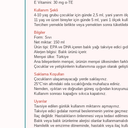
E Vitamini: 30 mg α-TE
Kullanım Şekli
4-10 yaş grubu çocuklar için günde 2,5 ml, yani yarım ölç
11 yaş ve üzeri bireyler için günde 5 ml, yani 1 ölçek kull
Tercihen yemekle birlikte veya yemekten sonra tüketilebi
Bilgiler
Form: Sıvı
Net miktar: 150 ml
Ürün tipi: EPA ve DHA içeren balık yağı takviye edici gı
Alerjen bilgisi: Balık ürünü içerir.
Menşei ülke: Türkiye
Ana bileşenlerin menşei, ürünün menşei ülkesinden farklı
Çocuklar ve yetişkinlerin kullanımına uygun olarak geliştir
Saklama Koşulları
Çocukların ulaşamayacağı yerde saklayınız.
25°C’nin altındaki oda sıcaklığında muhafaza ediniz.
Nemden, ışıktan ve doğrudan güneş ışığından koruyunu
Kullanım sonrası kapağını sıkıca kapatınız.
Uyarılar
Tavsiye edilen günlük kullanım miktarını aşmayınız.
Takviye edici gıdalar normal beslenmenin yerine geçmez
İlaç değildir. Hastalıkların önlenmesi veya tedavi edilme
Balık veya balık ürünlerine alerjisi olanlar kullanmamalıdı
Hamilelik ve emzirme döneminde, hastalık veya ilaç kull