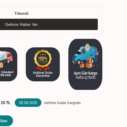
Tükendi
Gelince Haber Ver
:
15 TL
08.08.2026
tarihine kadar kargoda
ları