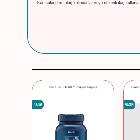
Kan sulandırıcı ilaç kullananlar veya düzenli ilaç kullan
ık Yağı
GNC Fish Oil 60 Yumuşak Kapsül
Dinam
%
46
%
35