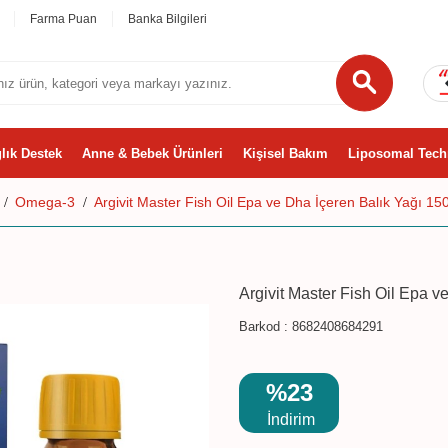
Farma Puan
Banka Bilgileri
lık Destek
Anne & Bebek Ürünleri
Kişisel Bakım
Liposomal Tech
Omega-3
Argivit Master Fish Oil Epa ve Dha İçeren Balık Yağı 15
Argivit Master Fish Oil Epa v
Barkod :
8682408684291
%23
İndirim