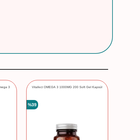
Omega 3
Vitafect OMEGA 3 1000MG 200 Soft Gel Kapsül
Fosfotidils
%
39
%
13