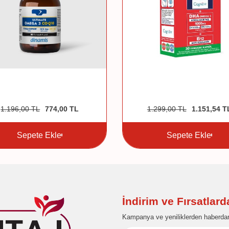
1.196,00
TL
774,00
TL
1.299,00
TL
1.151,54
T
Sepete Ekle
Sepete Ekle
İndirim ve Fırsatlar
Kampanya ve yeniliklerden haberdar