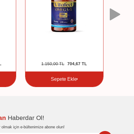
L
1.150,00
TL
704,67
TL
7
Sepete Ekle
dan
Haberdar Ol!
 olmak için e-bültenimize abone olun!