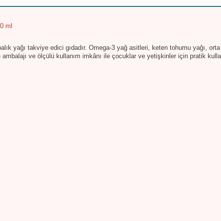
50 ml
ık yağı takviye edici gıdadır. Omega-3 yağ asitleri, keten tohumu yağı, orta zin
e ambalajı ve ölçülü kullanım imkânı ile çocuklar ve yetişkinler için pratik kull